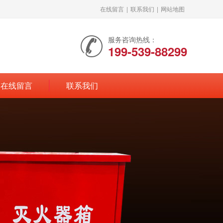
在线留言
|
联系我们
|
网站地图
服务咨询热线：
199-539-88299
在线留言
联系我们