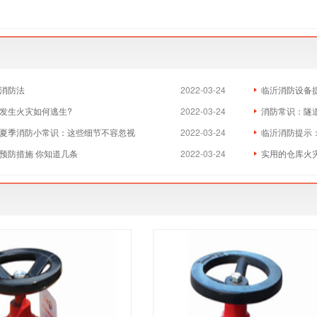
消防法
2022-03-24
临沂消防设备
发生火灾如何逃生?
2022-03-24
消防常识：隧
夏季消防小常识：这些细节不容忽视
2022-03-24
临沂消防提示
预防措施 你知道几条
2022-03-24
实用的仓库火