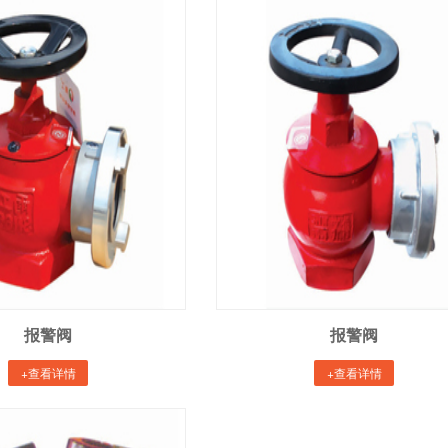
报警阀
报警阀
+查看详情
+查看详情