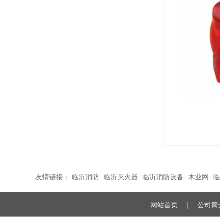
友情链接：
临沂消防
临沂灭火器
临沂消防设备
木业网
临
网站首页
|
公司简