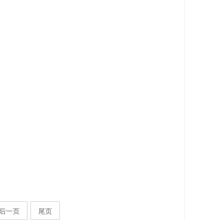
后一页
尾页