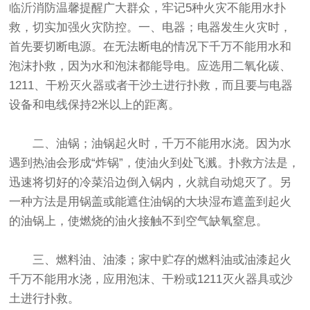
临沂
消防
温馨提醒广大群众，牢记5种火灾不能用水扑
救，切实加强火灾防控。一、电器；电器发生火灾时，
首先要切断电源。在无法断电的情况下千万不能用水和
泡沫扑救，因为水和泡沫都能导电。应选用二氧化碳、
1211、干粉
灭火器
或者干沙土进行扑救，而且要与电器
设备和电线保持2米以上的距离。
二、油锅；油锅起火时，千万不能用水浇。因为水
遇到热油会形成“炸锅”，使油火到处飞溅。扑救方法是，
迅速将切好的冷菜沿边倒入锅内，火就自动熄灭了。另
一种方法是用锅盖或能遮住油锅的大块湿布遮盖到起火
的油锅上，使燃烧的油火接触不到空气缺氧窒息。
三、燃料油、油漆；家中贮存的燃料油或油漆起火
千万不能用水浇，应用泡沫、干粉或1211
灭火器
具或沙
土进行扑救。