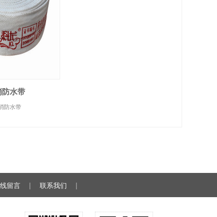
消防水带
消防水带
线留言
|
联系我们
|