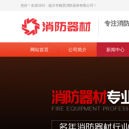
您好！欢迎访问：临沂市楠昊消防器材有限公司！
专注消
网站首页
公司简介
新闻中心