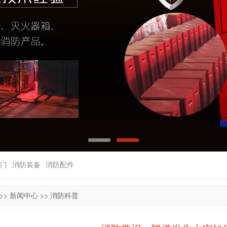
门
消防装备
消防配件
>>
新闻中心
>>
消防科普