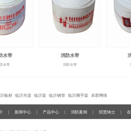
防水带
消防水带
防水带
消防水带
沂板材
临沂吊篮
临沂架
临沂钢管
临沂脚手架
卓群网络
介
|
新闻中心
|
产品中心
|
消防案例
|
招贤纳士
|
在