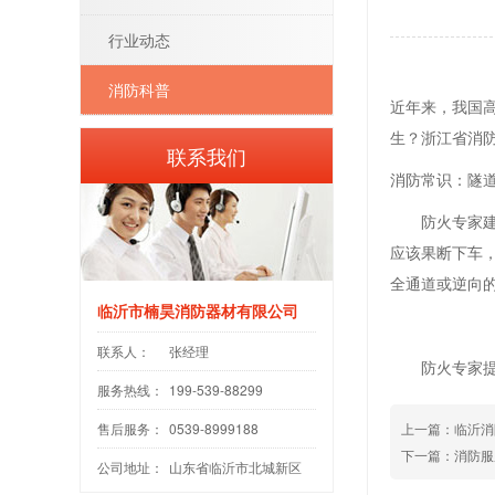
行业动态
消防科普
近年来，我国
生？浙江省
消
联系我们
消防
常识：隧
防火专家建议
应该果断下车
全通道或逆向
临沂市楠昊消防器材有限公司
联系人：
张经理
防火专家提醒
服务热线：
199-539-88299
售后服务：
0539-8999188
上一篇：
临沂消
下一篇：
消防服
公司地址：
山东省临沂市北城新区